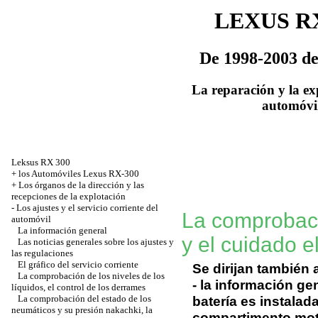
LEXUS RX
De 1998-2003 de 
La reparación y la ex
automóvi
Leksus RX 300
+
los Automóviles Lexus RX-300
+
Los órganos de la dirección y las
recepciones de la explotación
-
Los ajustes y el servicio corriente del
La comprobaci
automóvil
La información general
y el cuidado e
Las noticias generales sobre los ajustes y
las regulaciones
El gráfico del servicio corriente
Se dirijan también 
La comprobación de los niveles de los
- la información ge
líquidos, el control de los derrames
La comprobación del estado de los
batería es instalada
neumáticos y su presión nakachki, la
compartimento mot