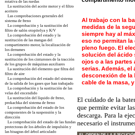
rotativa de las ruedas
La sustitución del aceite motor y el filtro
aceitero
Las comprobaciones generales del
Al trabajo con la b
sistema de freno
La comprobación y la sustitución del
medidas de la segu
filtro de salón otopitelya y K/V
siempre hay al máx
La comprobación del estado y la
eso no permitan la 
sustitución de las mangas del
compartimento motor, la localización de
pleno fuego. El elec
los derrames
solución del ácido 
La comprobación del estado y la
sustitución de los cinturones de la tracción
ojos o a las partes
de los grupos de máquinas auxiliares
serias. Además, el á
La sustitución del elemento que filtra del
filtro de aire
desconexión de la 
La comprobación del estado del sistema
cable de la masa, y
de la salida de los gases que han trabajado
La comprobación y la sustitución de las
velas del encendido
La sustitución del líquido de freno,
El cuidado de la bate
prokachka del sistema de freno
que permite evitar la
La comprobación del estado de los
componentes de la suspensión y la
descarga. Para la eje
dirección
necesario el instrume
La comprobación del estado de las fundas
protectoras de los árboles de impulsión y
las bisagras del árbol articulado
EL ORDEN DE LA EJECUCIÓ