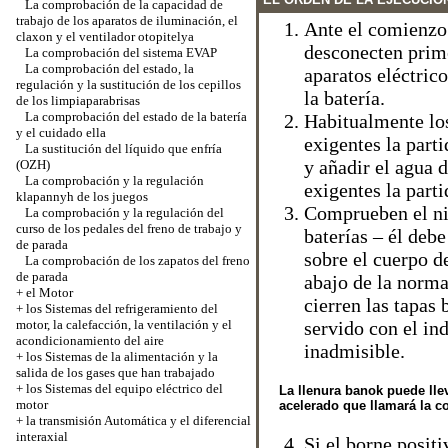
La comprobación de la capacidad de
trabajo de los aparatos de iluminación, el
Ante el comienzo
claxon y el ventilador otopitelya
desconecten prime
La comprobación del sistema EVAP
La comprobación del estado, la
aparatos eléctric
regulación y la sustitución de los cepillos
la batería.
de los limpiaparabrisas
La comprobación del estado de la batería
Habitualmente los
y el cuidado ella
exigentes la parti
La sustitución del líquido que enfría
y añadir el agua d
(OZH)
La comprobación y la regulación
exigentes la part
klapannyh de los juegos
Comprueben el niv
La comprobación y la regulación del
curso de los pedales del freno de trabajo y
baterías – él de
de parada
sobre el cuerpo de
La comprobación de los zapatos del freno
de parada
abajo de la norma
+
el Motor
cierren las tapas 
+
los Sistemas del refrigeramiento del
motor, la calefacción, la ventilación y el
servido con el in
acondicionamiento del aire
inadmisible.
+
los Sistemas de la alimentación y la
salida de los gases que han trabajado
+
los Sistemas del equipo eléctrico del
La llenura banok puede llev
motor
acelerado que llamará la c
+
la transmisión Automática y el diferencial
interaxial
Si el borne positi