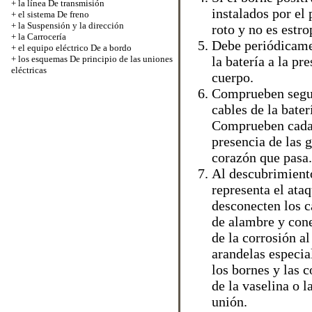
+
la línea De transmisión
instalados por el
+
el sistema De freno
+
la Suspensión y la dirección
roto y no es estr
+
la Carrocería
Debe periódicamen
+
el equipo eléctrico De a bordo
+
los esquemas De principio de las uniones
la batería a la pr
eléctricas
cuerpo.
Comprueben seguri
cables de la bater
Comprueben cada u
presencia de las g
corazón que pasa.
Al descubrimiento
representa el ata
desconecten los c
de alambre y cone
de la corrosión a
arandelas especia
los bornes y las c
de la vaselina o 
unión.