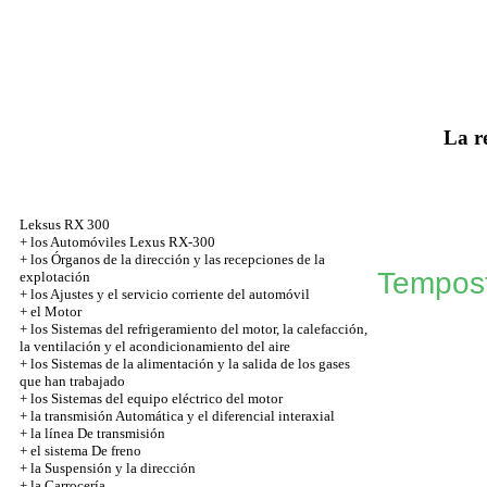
La r
Leksus RX 300
+
los Automóviles Lexus RX-300
+
los Órganos de la dirección y las recepciones de la
Tempos
explotación
+
los Ajustes y el servicio corriente del automóvil
+
el Motor
+
los Sistemas del refrigeramiento del motor, la calefacción,
la ventilación y el acondicionamiento del aire
+
los Sistemas de la alimentación y la salida de los gases
que han trabajado
+
los Sistemas del equipo eléctrico del motor
+
la transmisión Automática y el diferencial interaxial
+
la línea De transmisión
+
el sistema De freno
+
la Suspensión y la dirección
+
la Carrocería