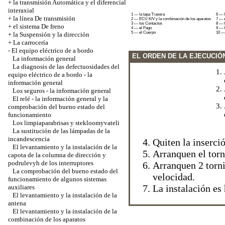
+
la transmisión Automática y el diferencial
interaxial
1 — la tapa Trasera
6 — l
+
la línea De transmisión
2 — ECU K/V y la combinación de los aparatos
7 — e
3 — los Contactos
8 — l
+
el sistema De freno
4 — el Pago
9 — 
5 — el Cuerpo
10 — 
+
la Suspensión y la dirección
+
La carrocería
-
El equipo eléctrico de a bordo
EL ORDEN DE LA EJECUCIÓ
La información general
La diagnosis de las defectuosidades del
equipo eléctrico de a bordo - la
información general
Los seguros - la información general
El relé - la información general y la
comprobación del bueno estado del
funcionamiento
Los limpiaparabrisas y stekloomyvateli
La sustitución de las lámpadas de la
incandescencia
Quiten la inserció
El levantamiento y la instalación de la
Arranquen el torni
capota de la columna de dirección y
podrulevyh de los interruptores
Arranquen 2 torni
La comprobación del bueno estado del
velocidad.
funcionamiento de algunos sistemas
La instalación es
auxiliares
El levantamiento y la instalación de la
antena
El levantamiento y la instalación de la
combinación de los aparatos