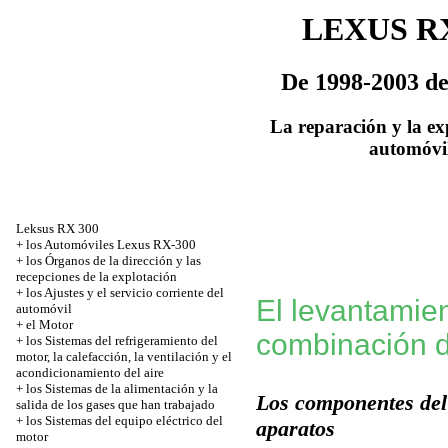
LEXUS RX
De 1998-2003 de 
La reparación y la ex
automóvi
Leksus RX 300
+
los Automóviles Lexus RX-300
+
los Órganos de la dirección y las
recepciones de la explotación
+
los Ajustes y el servicio corriente del
El levantamien
automóvil
+
el Motor
combinación d
+
los Sistemas del refrigeramiento del
motor, la calefacción, la ventilación y el
acondicionamiento del aire
+
los Sistemas de la alimentación y la
Los componentes del
salida de los gases que han trabajado
+
los Sistemas del equipo eléctrico del
aparatos
motor