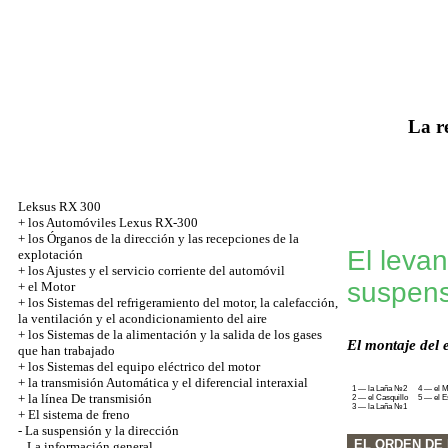
La r
Leksus RX 300
+
los Automóviles Lexus RX-300
+
los Órganos de la dirección y las recepciones de la
El levan
explotación
+
los Ajustes y el servicio corriente del automóvil
suspens
+
el Motor
+
los Sistemas del refrigeramiento del motor, la calefacción,
la ventilación y el acondicionamiento del aire
+
los Sistemas de la alimentación y la salida de los gases
El montaje del e
que han trabajado
+
los Sistemas del equipo eléctrico del motor
+
la transmisión Automática y el diferencial interaxial
1 — la Laña №2
4 — el M
+
la línea De transmisión
2 — el Casquillo
5 — el E
3 — la Laña №1
+
El sistema de freno
-
La suspensión y la dirección
EL ORDEN DE 
La información general