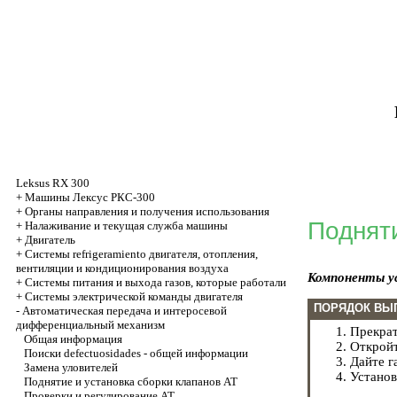
Leksus RX 300
+
Машины Лексус РКС-300
+
Органы направления и получения использования
Поднят
+
Налаживание и текущая служба машины
+
Двигатель
+
Системы refrigeramiento двигателя, отопления,
вентиляции и кондиционирования воздуха
Компоненты у
+
Системы питания и выхода газов, которые работали
+
Системы электрической команды двигателя
ПОРЯДОК ВЫ
-
Автоматическая передача и интеросевой
дифференциальный механизм
Прекрат
Общая информация
Откройт
Поиски defectuosidades - общей информации
Дайте г
Замена уловителей
Установ
Поднятие и установка сборки клапанов AT
Проверки и регулирование AT