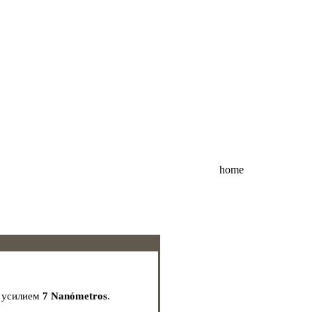
home
с усилием
7 Nanómetros
.