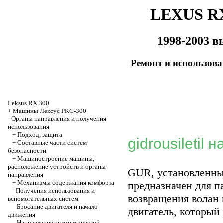
LEXUS RX
1998-2003 в
Ремонт и использов
Leksus RX 300
+
Машины Лексус РКС-300
-
Органы направления и получения
использования
+
Подход, защита
gidrousiletil
+
Составные части систем
безопасности
+
Машиностроение машины,
расположение устройств и органы
GUR, установленны
направления
+
Механизмы содержания комфорта
предназначен для п
-
Получения использования и
возвращения волан 
вспомогательных систем
Бросание двигателя и начало
двигатель, который
движения
Направление автоматической