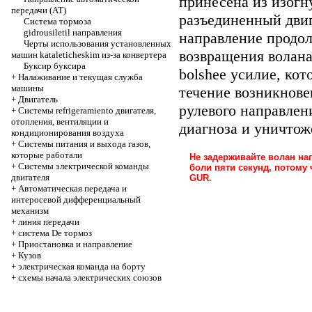
принесена из изогн
передачи (AT)
разъединенный двиг
Система тормоза
gidrousiletil направления
направление продол
Черты использования установленных
возвращения волана
машин kataleticheskim из-за конвертера
Буксир буксира
bolshee усилие, ко
+
Налаживание и текущая служба
машины
течение возникнове
+
Двигатель
рулевого направле
+
Системы refrigeramiento двигателя,
отопления, вентиляции и
диагноза и уничтож
кондиционирования воздуха
+
Системы питания и выхода газов,
которые работали
Не задерживайте волан на
+
Системы электрической команды
боли пяти секунд, потому
двигателя
GUR.
+
Автоматическая передача и
интеросевой дифференциальный
механизм
+
линия передачи
+
система De тормоз
+
Приостановка и направление
+
Кузов
+
электрическая команда на борту
+
схемы начала электрических союзов