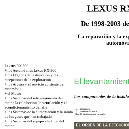
LEXUS RX
De 1998-2003 de 
La reparación y la ex
automóvi
Leksus RX 300
+
los Automóviles Lexus RX-300
+
los Órganos de la dirección y las
El levantamient
recepciones de la explotación
+
los Ajustes y el servicio corriente del
automóvil
+
el Motor
Los componentes de la instala
+
los Sistemas del refrigeramiento del
motor, la calefacción, la ventilación y el
acondicionamiento del aire
1 — el Espoiler
+
los Sistemas de la alimentación y la salida
2 — la defensa Lateral
3 — Uplotnitelnaya el casquillo
de los gases que han trabajado
+
los Sistemas del equipo eléctrico del
EL ORDEN DE LA EJECUCIÓ
motor