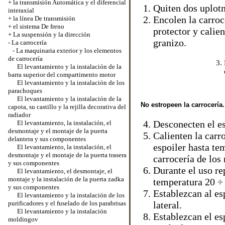
+
la transmisión Automática y el diferencial
Quiten dos uplotn
interaxial
Encolen la carroc
+
la línea De transmisión
+
el sistema De freno
protector y calie
+
La suspensión y la dirección
granizo.
-
La carrocería
-
La maquinaria exterior y los elementos
de carrocería
El levantamiento y la instalación de la
barra superior del compartimento motor
El levantamiento y la instalación de los
parachoques
El levantamiento y la instalación de la
No estropeen la carrocería.
capota, su castillo y la rejilla decorativa del
radiador
Desconecten el es
El levantamiento, la instalación, el
desmontaje y el montaje de la puerta
Calienten la carro
delantera y sus componentes
espoiler hasta te
El levantamiento, la instalación, el
desmontaje y el montaje de la puerta trasera
carrocería de los 
y sus componentes
Durante el uso re
El levantamiento, el desmontaje, el
montaje y la instalación de la puerta zadka
temperatura 20 ÷ 
y sus componentes
Establezcan al es
El levantamiento y la instalación de los
purificadores y el fuselado de los parabrisas
lateral.
El levantamiento y la instalación
Establezcan el esp
moldingov