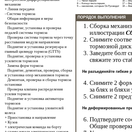
7 — Чехол поршня
16 — Вну
механизм
8 — Кольцо чехла поршня
17 — Вн
9 — наконечник, которым Он Руководит
18 — Вн
+
Линия передачи
-
Система тормоза
ПОРЯДОК ВЫПОЛНЕНИЯ
Общая информация и меры
безопасности
Сборка механизм
Поднятие, установка и проверка
иллюстрации
Сб
педалей системы тормоза
Проверка системы тормоза через точку
Снимите соотве
расставания модуля направления
тормозной диск 
Поднятие и установка резервуара и
главный цилиндр тормоза (GTTS)
Заведите болт с
Поднятие, проверка и установка
свяжите это ста
усилителя тормозов
Замена форм тормоза
Поднятие, демонтаж, проверка, сборка
Не разъединяйте гибкие 
и установка опор механизмов тормоза
Демонтаж, проверка и сборка тормоза
Снимите 2 форм
остановки
за блях и бляхи
Проверка клапана распределения
усилия тормоза
Снимите 2 пред
Поднятие и установка активатора
тормозов
Поднятие и установка уловителей
Не деформированные пре
колеса
+
Приостановка и направление
Подтвердите со
+
Кузов
Общие проверки
+
электрическая команда на борту
+
схемы начала электрических союзов