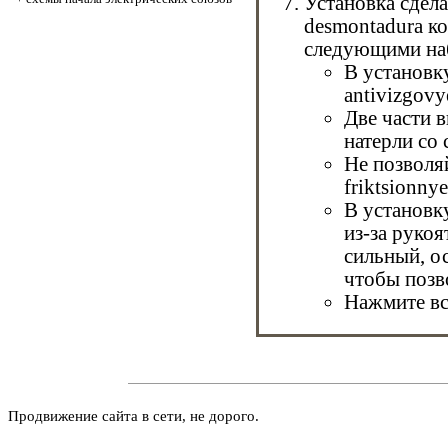
Установка сдела
desmontadura к
следующими на
В установк
antivizgovy
Две части 
натерли со
Не позволя
friktsionny
В установк
из-за рукоя
сильный, ос
чтобы позв
Нажмите вс
Продвижение сайта в сети, не дорого.