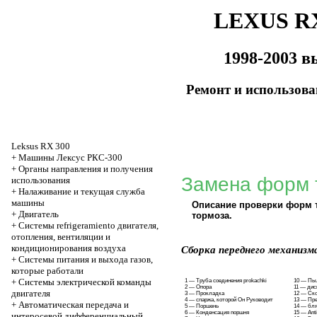
LEXUS RX
1998-2003 в
Ремонт и использов
Leksus RX 300
+
Машины Лексус РКС-300
+
Органы направления и получения
Замена форм 
использования
+
Налаживание и текущая служба
машины
Описание проверки форм 
+
Двигатель
тормоза
.
+
Системы refrigeramiento двигателя,
отопления, вентиляции и
кондиционирования воздуха
Сборка переднего механизм
+
Системы питания и выхода газов,
которые работали
+
Системы электрической команды
1 — Труба соединения prokachki
10 — Пы
2 — Опора
11 — дис
двигателя
3 — Прокладка
12 — Ск
4 — спаржа, которой Он Руководит
13 — Пр
+
Автоматическая передача и
5 — Поршень
14 — бля
6 — Конденсация поршня
15 — Ant
интеросевой дифференциальный