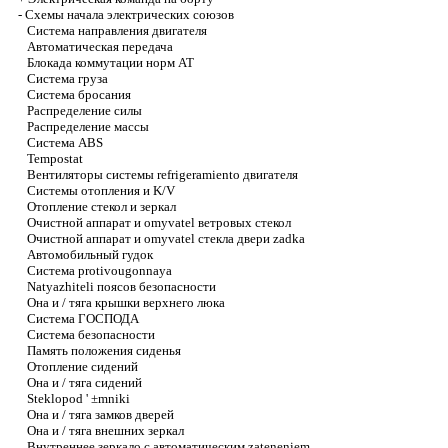
-
Схемы начала электрических союзов
Система направления двигателя
Автоматическая передача
Блокада коммутации норм AT
Система груза
Система бросания
Распределение силы
Распределение массы
Система ABS
Tempostat
Вентиляторы системы refrigeramiento двигателя
Системы отопления и K/V
Отопление стекол и зеркал
Очистной аппарат и omyvatel ветровых стекол
Очистной аппарат и omyvatel стекла двери zadka
Автомобильный гудок
Система protivougonnaya
Natyazhiteli поясов безопасности
Она и / тяга крышки верхнего люка
Система ГОСПОДА
Система безопасности
Память положения сиденья
Отопление сидений
Она и / тяга сидений
Steklopod ' ±mniki
Она и / тяга замков дверей
Она и / тяга внешних зеркал
Внутреннее зеркало с автоматическим zateneniem