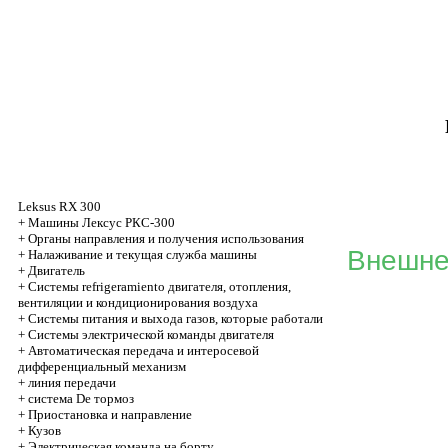
Leksus RX 300
+
Машины Лексус РКС-300
+
Органы направления и получения использования
Внешне
+
Налаживание и текущая служба машины
+
Двигатель
+
Системы refrigeramiento двигателя, отопления,
вентиляции и кондиционирования воздуха
+
Системы питания и выхода газов, которые работали
+
Системы электрической команды двигателя
+
Автоматическая передача и интеросевой
дифференциальный механизм
+
линия передачи
+
система De тормоз
+
Приостановка и направление
+
Кузов
+
Электрическая команда на борту