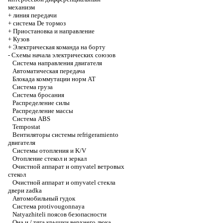
механизм
+
линия передачи
+
система De тормоз
+
Приостановка и направление
+
Кузов
+
Электрическая команда на борту
-
Схемы начала электрических союзов
Система направления двигателя
Автоматическая передача
Блокада коммутации норм AT
Система груза
Система бросания
Распределение силы
Распределение массы
Система ABS
Tempostat
Вентиляторы системы refrigeramiento
двигателя
Системы отопления и K/V
Отопление стекол и зеркал
Очистной аппарат и omyvatel ветровых
стекол
Очистной аппарат и omyvatel стекла
двери zadka
Автомобильный гудок
Система protivougonnaya
Natyazhiteli поясов безопасности
Она и / тяга крышки верхнего люка