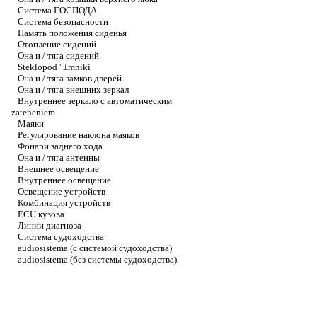
Система ГОСПОДА
Система безопасности
Память положения сиденья
Отопление сидений
Она и / тяга сидений
Steklopod ' ±mniki
Она и / тяга замков дверей
Она и / тяга внешних зеркал
Внутреннее зеркало с автоматическим
zateneniem
Маяки
Регулирование наклона маяков
Фонари заднего хода
Она и / тяга антенны
Внешнее освещение
Внутреннее освещение
Освещение устройств
Комбинация устройств
ECU кузова
Линии диагноза
Система судоходства
audiosistema (с системой судоходства)
audiosistema (без системы судоходства)