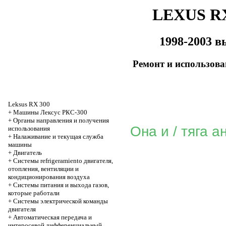
LEXUS RX
1998-2003 в
Ремонт и использов
Leksus RX 300
+
Машины Лексус РКС-300
+
Органы направления и получения
Она и / тяга 
использования
+
Налаживание и текущая служба
машины
+
Двигатель
+
Системы refrigeramiento двигателя,
отопления, вентиляции и
кондиционирования воздуха
+
Системы питания и выхода газов,
которые работали
+
Системы электрической команды
двигателя
+
Автоматическая передача и
интеросевой дифференциальный