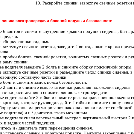
Раскройте спинки, razreznye свечные розетки 
е линию электропередачи боковой подушки безопасности.
е 6 винтов и снимите внутренние крышки подушки сиденья, быть р
передачи.
 сборку спинки сиденья.
 razreznye свечные розетки, заведите 2 винта, сняли с крюка предъ
инки.
 пробки болтов, свечной розетки, волнистых свечных розеток и ру
 раму спинки.
ье водителя заведите 2 болта и снимите сборку поясничной опоры.
 razreznye свечные розетки и разъедините чехол спинки сиденья, 
оводную составную часть спинки.
е болт и снимите замок пояса безопасности.
е 2 винта и снимите выключатели направления положения сиденья.
 точки расставания и снимите линию электропередачи.
ье водителя дайте 2 гайки и снимите реле направления положения сид
 крышки, которые руководят, дайте 2 гайки и снимите опору пояса
борку механизма регулирования наклона спинки вместе со сборкой 
ье водителя) и и / двигатель этого механизма.
ье водителя сняли вертикальный выстрел, вертикальный выстрел 2 и
х и задних частей подушки.
итесь и / двигатель тяги перемещения сиденья.
и установка сделаны в обратном порядке. Нажмите закрепление с 