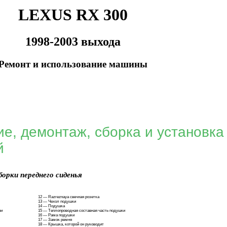
LEXUS RX 300
1998-2003 выхода
Ремонт и использование машины
е, демонтаж, сборка и установка
й
орки переднего сиденья
12 — Razreznaya свечная розетка
13 — Чехол подушки
14 — Подушка
чи
15 — Теплопроводная составная часть подушки
16 — Рама подушки
17 — Замок ремня
18 — Крышка, которой он руководит