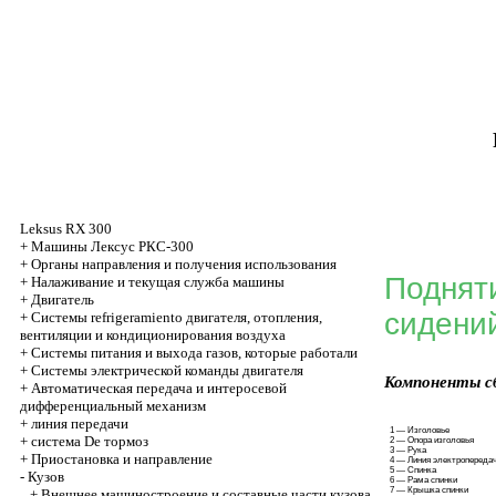
Leksus RX 300
+
Машины Лексус РКС-300
+
Органы направления и получения использования
Подняти
+
Налаживание и текущая служба машины
+
Двигатель
сидени
+
Системы refrigeramiento двигателя, отопления,
вентиляции и кондиционирования воздуха
+
Системы питания и выхода газов, которые работали
+
Системы электрической команды двигателя
Компоненты сб
+
Автоматическая передача и интеросевой
дифференциальный механизм
+
линия передачи
1 — Изголовье
+
система De тормоз
2 — Опора изголовья
3 — Рука
+
Приостановка и направление
4 — Линия электропереда
5 — Спинка
-
Кузов
6 — Рама спинки
7 — Крышка спинки
+
Внешнее машиностроение и составные части кузова