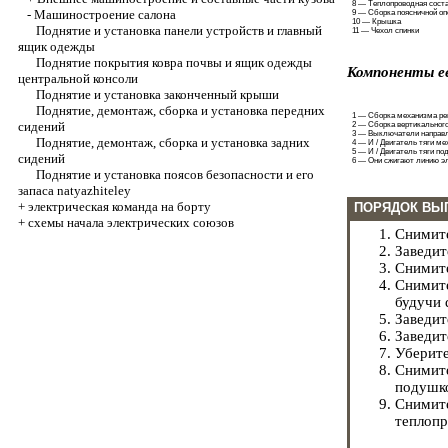
8 — Теплопроводная соста
-
Машиностроение салона
9 — Сборка поясничной о
10 — Крышка
Поднятие и установка панели устройств и главный
11 — Чехол спинки
ящик одежды
Поднятие покрытия ковра почвы и ящик одежды
Компоненты ее
центральной консоли
Поднятие и установка законченный крыши
Поднятие, демонтаж, сборка и установка передних
1 — Сборка механизма ре
сидений
2 — Сборка вертикального
3 — Выключатели направл
Поднятие, демонтаж, сборка и установка задних
4 — И / Двигатель тяги м
5 — И / Двигатель тяги п
сидений
6 — Они сжигают линию э
Поднятие и установка поясов безопасности и его
запаса natyazhiteley
+
электрическая команда на борту
ПОРЯДОК ВЫ
+
схемы начала электрических союзов
Снимите
Заведит
Снимите
Снимите
будучи 
Заведит
Заведит
Уберите
Снимите
подушк
Снимите
теплопр