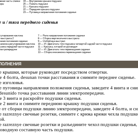
вная часть спинки
19 — Внутренние крышки подушки
поры
20 — Панель подушки
21 — Крышка подушки
22 — Передняя крышка подушки
23 — Пуговица направления положения сиденья
 и / тяга переднего сиденья
гулирования наклона
7 — Реле направления положения сиденья
 выстрела 2
8 — Сборка вертикального выстрела
ения положения сиденья
9 — Usilitelnaya выстрел
еханизма регулирования наклона
10 — И / Двигатель тяги подъема четвертой задней части подушки
одъема передней части подушки
11 — Крышка, которой он руководит
лектропередачи
12 — И / Двигатель тяги перемещения сиденья
13 — Сборка механизма перемещения сиденья
ПОЛНЕНИЯ
 крышки, которые руководят посредством отвертки.
е 4 болта, desunan точки расставания и снимите переднее сиденье.
 изголовья.
 пуговицы направления положения сиденья, заведите 4 винта и сн
desunido точка расставания линии электропередачи.
е 3 винта и раскройте подушки сиденья.
е 2 винта и снимите переднюю крышку подушки сиденья.
 от сборки подушки линию электропередачи, заведите 4 болта, и с
 razreznye свечные розетки, снимите с крюка крюки чехла подушки
ой.
 razreznye свечные розетки и разъедините чехол подушки сиденья
оводную составную часть подушки.