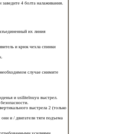
и заведите 4 болта налаживания.
азъединенный их линия
явитель и крюк чехла спинки
к.
в необходимом случае снимите
енья и usilitelnuyu выстрел.
 безопасности.
вертикального выстрела 2 (только
 они и / двигатели тяги подъема
потребованными усилиями.