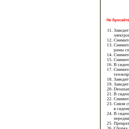
Не бросайт
Заведит
электро
Снимите
Снимите
рамы сп
Снимите
Снимите
В сиден
Снимите
теплопр
Заведит
Заведит
Desunan
В сиден
Снимите
Сняли с
в сиден
В сиден
передни
Прекрат
Сборка 