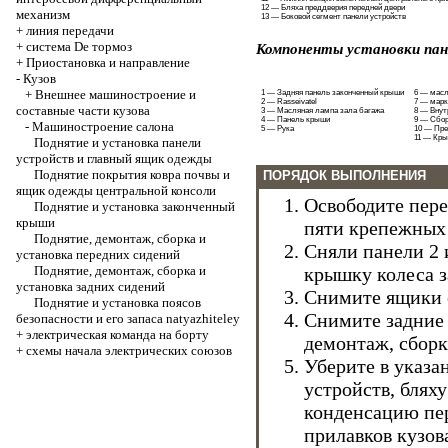
12 — Бляха преддверия передней двери
механизм
13 — Боковой сегмент панели устройств
+
линия передачи
+
система De тормоз
Компоненты установки пан
+
Приостановка и направление
-
Кузов
+
Внешнее машиностроение и
1 — Задняя панель законченный крыши
6 — масл
2 — Rasseivatel
7 — марк
составные части кузова
3 — Масляная лампа зала багажа
8 — Внут
4 — Панель крыши
9 — Сбо
-
Машиностроение салона
5 — Рука
10 — Пр
11 — Кры
Поднятие и установка панели
устройств и главный ящик одежды
Поднятие покрытия ковра почвы и
ПОРЯДОК ВЫПОЛНЕНИЯ
ящик одежды центральной консоли
Освободите пере
Поднятие и установка законченный
крыши
пяти крепежных 
Поднятие, демонтаж, сборка и
Сняли панели 2 
установка передних сидений
Поднятие, демонтаж, сборка и
крышку колеса 
установка задних сидений
Снимите ящики 
Поднятие и установка поясов
Снимите задние 
безопасности и его запаса natyazhiteley
+
электрическая команда на борту
демонтаж, сборк
+
схемы начала электрических союзов
Уберите в указа
устройств, блях
конденсацию пер
прилавков кузов