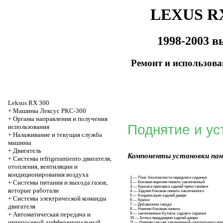
LEXUS RX
1998-2003 в
Ремонт и использов
Leksus RX 300
+
Машины Лексус РКС-300
+
Органы направления и получения
Поднятие и ус
использования
+
Налаживание и текущая служба
машины
+
Двигатель
Компоненты установки пан
+
Системы refrigeramiento двигателя,
отопления, вентиляции и
кондиционирования воздуха
1 — Пояс безопасности переднего сиденья
+
Системы питания и выхода газов,
2 — Боковая верхняя панель законченный
3 — Крышка прилавка задней приостановки
которые работали
4 — Задняя боковая панель законченного
5 — Конденсация задней двери
+
Системы электрической команды
6 — Крюки
7 — Добавочное гнездо
двигателя
8 — Нижняя боковая панель
+
Автоматическая передача и
9 — законченные Кулисы заднего сиденья
10 — Бляха преддверия задней двери
интеросевой дифференциальный
11 — Нижняя секция законченный центрального при