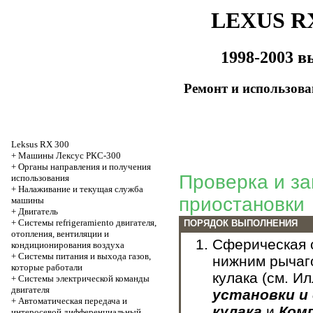
LEXUS RX
1998-2003 в
Ремонт и использов
Leksus RX 300
+
Машины Лексус РКС-300
+
Органы направления и получения
Проверка и з
использования
+
Налаживание и текущая служба
приостановки
машины
+
Двигатель
+
Системы refrigeramiento двигателя,
ПОРЯДОК ВЫПОЛНЕНИЯ
отопления, вентиляции и
Сферическая 
кондиционирования воздуха
+
Системы питания и выхода газов,
нижним рычаг
которые работали
кулака (см. 
+
Системы электрической команды
двигателя
установки и
+
Автоматическая передача и
кулака
и
Ком
интеросевой дифференциальный