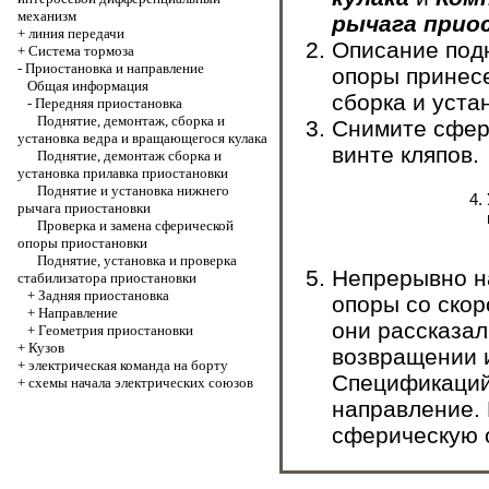
механизм
рычага прио
+
линия передачи
Описание под
+
Система тормоза
-
Приостановка и направление
опоры принес
Общая информация
сборка и уста
-
Передняя приостановка
Поднятие, демонтаж, сборка и
Снимите сфери
установка ведра и вращающегося кулака
винте кляпов.
Поднятие, демонтаж сборка и
установка прилавка приостановки
Поднятие и установка нижнего
рычага приостановки
Проверка и замена сферической
опоры приостановки
Поднятие, установка и проверка
Непрерывно н
стабилизатора приостановки
+
Задняя приостановка
опоры со скор
+
Направление
они рассказал
+
Геометрия приостановки
+
Кузов
возвращении 
+
электрическая команда на борту
Спецификаци
+
схемы начала электрических союзов
направление
.
сферическую 